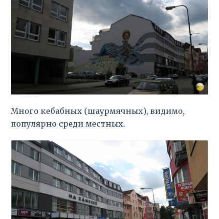
Много кебабных (шаурмячных), видимо,
популярно среди местных.
🇬🇧
🇷🇺