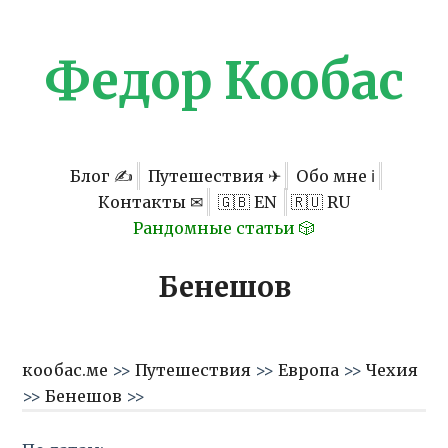
Федор Кообас
Блог ✍
Путешествия ✈
Обо мне ℹ
Контакты ✉
🇬🇧 EN
🇷🇺 RU
Рандомные статьи 🎲
Бенешов
кообас.ме
>>
Путешествия
>>
Европа
>>
Чехия
>>
Бенешов
>>