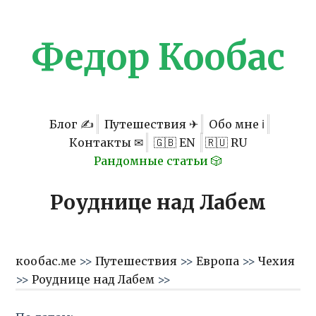
Федор Кообас
Блог ✍
Путешествия ✈
Обо мне ℹ
Контакты ✉
🇬🇧 EN
🇷🇺 RU
Рандомные статьи 🎲
Роуднице над Лабем
кообас.ме
>>
Путешествия
>>
Европа
>>
Чехия
>>
Роуднице над Лабем
>>