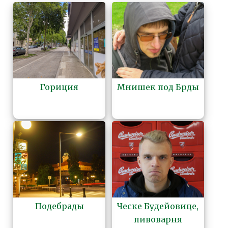
Гориция
Мнишек под Брды
Подебрады
Ческе Будейовице,
пивоварня