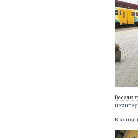
Весели 
неинтер
В конце 