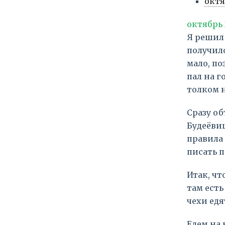
октя
октябрь 
Я решил 
получило
мало, по
пал на г
толком н
Сразу об
Будеёвиц
правила
писать п
Итак, чт
там есть
чехи едя
Едем на 