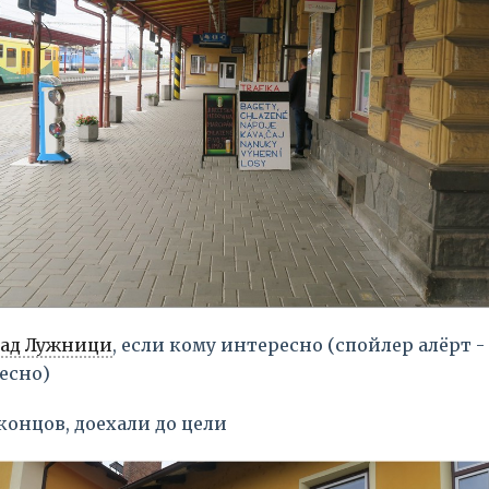
над Лужници
, если кому интересно (спойлер алёрт -
есно)
концов, доехали до цели