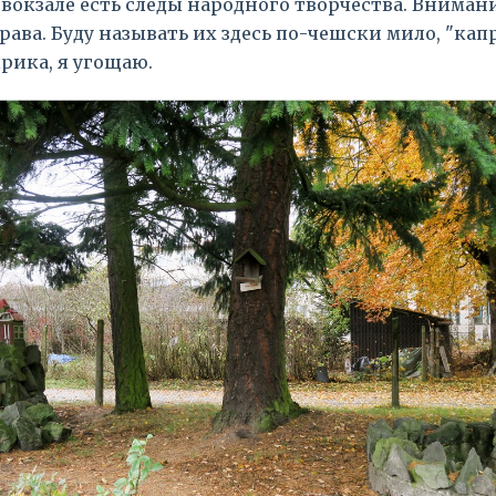
 вокзале есть следы народного творчества. Вниман
рава. Буду называть их здесь по-чешски мило, "капр
рика, я угощаю.