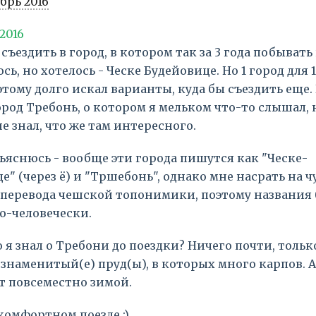
брь 2016
2016
съездить в город, в котором так за 3 года побывать
сь, но хотелось - Ческе Будейовице. Но 1 город для 1
этому долго искал варианты, куда бы съездить еще.
ород Требонь, о котором я мельком что-то слышал, 
е знал, что же там интересного.
ъяснюсь - вообще эти города пишутся как "Ческе-
е" (через ё) и "Тршебонь", однако мне насрать на 
 перевода чешской топонимики, поэтому названия 
о-человечески.
о я знал о Требони до поездки? Ничего почти, только
 знаменитый(е) пруд(ы), в которых много карпов. 
т повсеместно зимой.
комфортном поезде :)