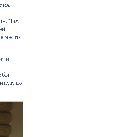
дка.
он. Нам
ей
е место
очти
тобы
инут, но