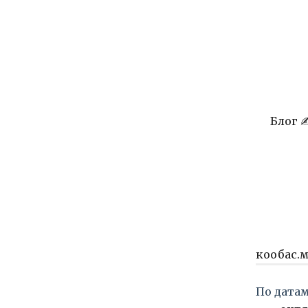
Блог 
кообас.
По датам