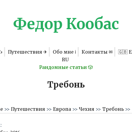
Федор Кообас
✍
Путешествия ✈
Обо мне ℹ
Контакты ✉
🇬🇧 
RU
Рандомные статьи 🎲
Требонь
ме
>>
Путешествия
>>
Европа
>>
Чехия
>>
Требонь
>>
: