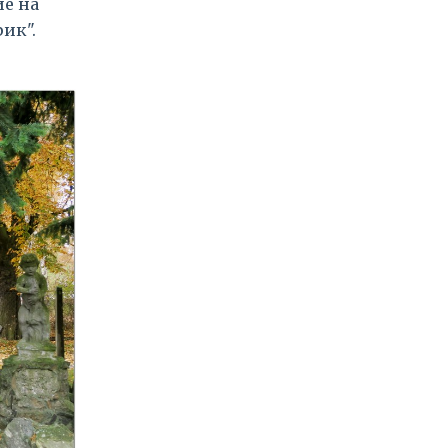
ие на
ик".