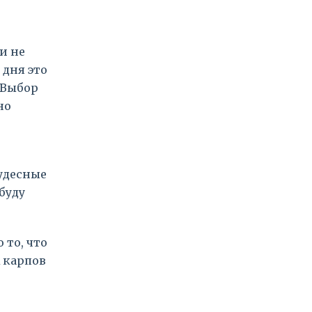
 и не
 дня это
 Выбор
но
чудесные
буду
 то, что
А карпов