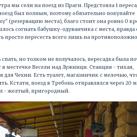
утра мы сели на поезд из Праги. Предстояла 1 переса
поезд был полным, поэтому обязательно покупайте
у" (резервацию места), благо стоит она ровно 0 кр
лось согнать бабушку-одуванчика с места, правда 
ь просто пересесть всего лишь на противоположно
 спать, но толком не получалось, пересадка была п
с в местечке Весели над Лужници. Станция - тихая,
 для Чехии. Есть туалет, магазинчик с мелочью, ч
ть. Кстати, поезд в Требонь отправлялся через 20 м
л - желтый, пригородный.