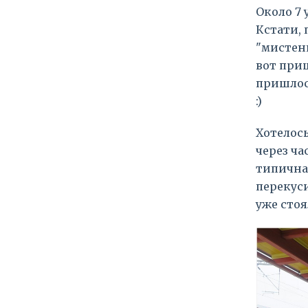
Около 7 
Кстати, 
"мистенк
вот приш
пришлос
:)
Хотелось
через ча
типичная
перекуси
уже стоя