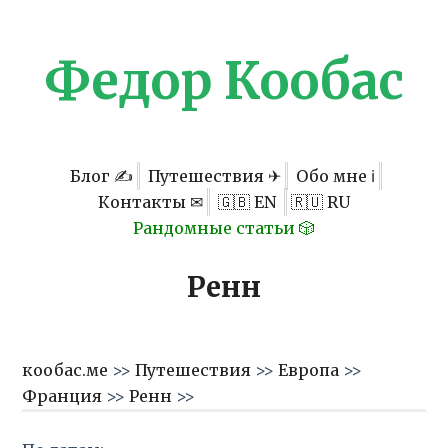
Федор Кообас
Блог ✍
Путешествия ✈
Обо мне ℹ
Контакты ✉
🇬🇧 EN
🇷🇺 RU
Рандомные статьи 🎲
Ренн
кообас.ме
>>
Путешествия
>>
Европа
>>
Франция
>>
Ренн
>>