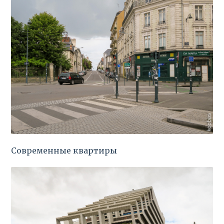
Современные квартиры
🇬🇧
🇷🇺