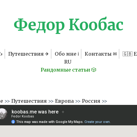
Федор Кообас
✍
Путешествия ✈
Обо мне ℹ
Контакты ✉
🇬🇧 
RU
Рандомные статьи 🎲
ме
>>
Путешествия
>>
Европа
>>
Россия
>>