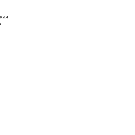
кая
ь