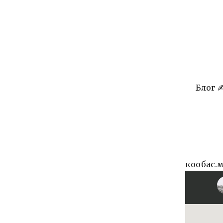
Блог 
кообас.