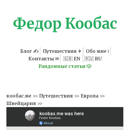
Федор Кообас
Блог ✍
Путешествия ✈
Обо мне ℹ
Контакты ✉
🇬🇧 EN
🇷🇺 RU
Рандомные статьи 🎲
кообас.ме
>>
Путешествия
>>
Европа
>>
Швейцария
>>