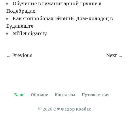
Обучение в гуманитарной группе в
Подебрадах
Как я опробовал ЭйрБнБ. Дом-колодец в
Будапеште
Střílet cigarety
← Previous
Next →
Блог
Обо мне
Контакты
Путешествия
© 2026
С ❤ Федор Кообас
🇬🇧
🇷🇺