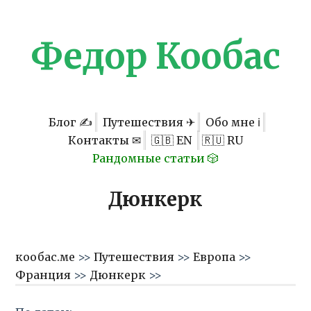
Федор Кообас
Блог ✍
Путешествия ✈
Обо мне ℹ
Контакты ✉
🇬🇧 EN
🇷🇺 RU
Рандомные статьи 🎲
Дюнкерк
кообас.ме
>>
Путешествия
>>
Европа
>>
Франция
>>
Дюнкерк
>>