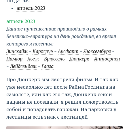
По датам:
апрель 2023
апрель 2023
Данное путешествие происходило в рамках
Бенелюкс-евротура на день рождения, во время
которого я посетил:
Зинсхайм
-
Карлсруэ
-
Аусфарт
-
Люксембург
-
Намюр
-
Льеж
-
Брюссель
-
Дюнкерк
-
Антверпен
-
Лейдсендам
-
Гаага
Про Дюнкерк мы смотрели фильм. И так как
уже несколько лет после Райна Гослинга на
самолете, или как его там, Дюнкерк секси
пацаны не посещали, я решил пожертвовать
собой и порадовать горожан. На парковки у
лестницы есть знак с лестницей